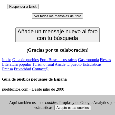
Responder a Erick
Ver todos los mensajes del foro
Añade un mensaje nuevo al foro
con tu búsqueda
¡Gracias por tu colaboración!
Inicio
Guia de pueblos
Foro Buscan sus raíces
Gastronomía
Fiestas
Literatura popular
Turismo rural
Añade tu pueblo
Estadísticas -
Prensa
Privacidad
Contact@
Guía de pueblos pequeños de España
pueblecitos.com - Desde julio de 2000
Aquí también usamos
cookies
. Propias y de Google Analytics par
estadísticas.