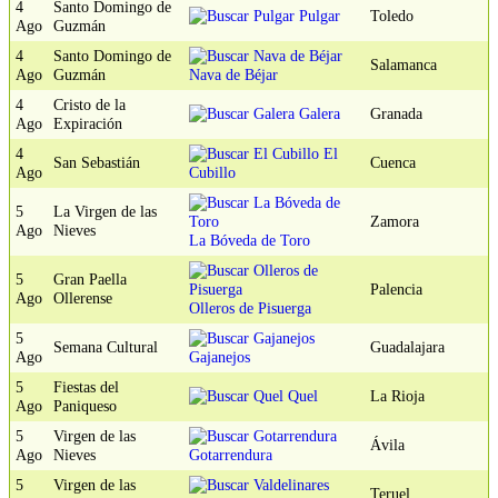
4
Santo Domingo de
Pulgar
Toledo
Ago
Guzmán
4
Santo Domingo de
Salamanca
Ago
Guzmán
Nava de Béjar
4
Cristo de la
Galera
Granada
Ago
Expiración
4
El
San Sebastián
Cuenca
Ago
Cubillo
5
La Virgen de las
Zamora
Ago
Nieves
La Bóveda de Toro
5
Gran Paella
Palencia
Ago
Ollerense
Olleros de Pisuerga
5
Semana Cultural
Guadalajara
Ago
Gajanejos
5
Fiestas del
Quel
La Rioja
Ago
Paniqueso
5
Virgen de las
Ávila
Ago
Nieves
Gotarrendura
5
Virgen de las
Teruel