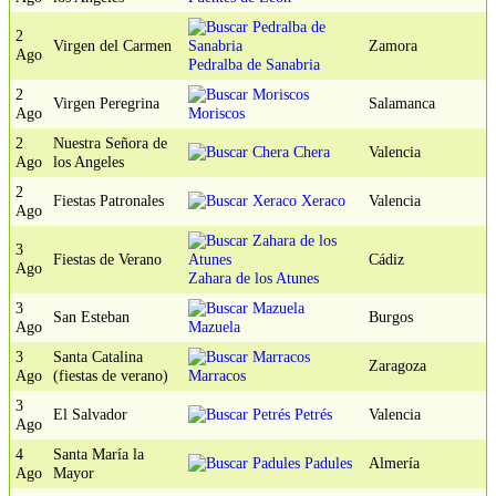
2
Virgen del Carmen
Zamora
Ago
Pedralba de Sanabria
2
Virgen Peregrina
Salamanca
Ago
Moriscos
2
Nuestra Señora de
Chera
Valencia
Ago
los Angeles
2
Fiestas Patronales
Xeraco
Valencia
Ago
3
Fiestas de Verano
Cádiz
Ago
Zahara de los Atunes
3
San Esteban
Burgos
Ago
Mazuela
3
Santa Catalina
Zaragoza
Ago
(fiestas de verano)
Marracos
3
El Salvador
Petrés
Valencia
Ago
4
Santa María la
Padules
Almería
Ago
Mayor