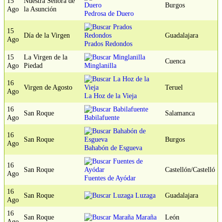
15
Nuestra Señora de
Burgos
Ago
la Asunción
Pedrosa de Duero
15
Día de la Virgen
Guadalajara
Ago
Prados Redondos
15
La Virgen de la
Cuenca
Ago
Piedad
Minglanilla
16
Virgen de Agosto
Teruel
Ago
La Hoz de la Vieja
16
San Roque
Salamanca
Ago
Babilafuente
16
San Roque
Burgos
Ago
Bahabón de Esgueva
16
San Roque
Castellón/Castelló
Ago
Fuentes de Ayódar
16
San Roque
Luzaga
Guadalajara
Ago
16
San Roque
Maraña
León
Ago