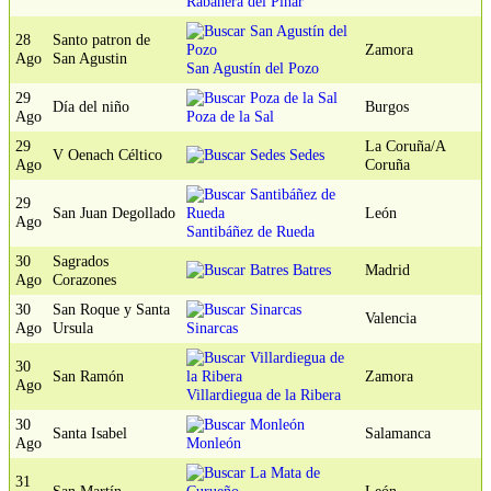
Rabanera del Pinar
28
Santo patron de
Zamora
Ago
San Agustin
San Agustín del Pozo
29
Día del niño
Burgos
Ago
Poza de la Sal
29
La Coruña/A
V Oenach Céltico
Sedes
Ago
Coruña
29
San Juan Degollado
León
Ago
Santibáñez de Rueda
30
Sagrados
Batres
Madrid
Ago
Corazones
30
San Roque y Santa
Valencia
Ago
Ursula
Sinarcas
30
San Ramón
Zamora
Ago
Villardiegua de la Ribera
30
Santa Isabel
Salamanca
Ago
Monleón
31