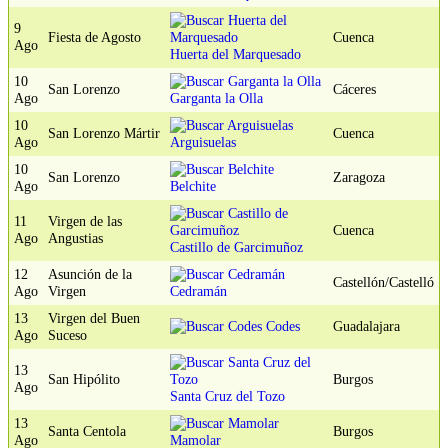
9
Fiesta de Agosto
Cuenca
Ago
Huerta del Marquesado
10
San Lorenzo
Cáceres
Ago
Garganta la Olla
10
San Lorenzo Mártir
Cuenca
Ago
Arguisuelas
10
San Lorenzo
Zaragoza
Ago
Belchite
11
Virgen de las
Cuenca
Ago
Angustias
Castillo de Garcimuñoz
12
Asunción de la
Castellón/Castelló
Ago
Virgen
Cedramán
13
Virgen del Buen
Codes
Guadalajara
Ago
Suceso
13
San Hipólito
Burgos
Ago
Santa Cruz del Tozo
13
Santa Centola
Burgos
Ago
Mamolar