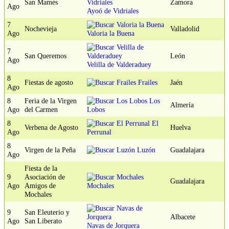
San Mamés
Zamora
Ago
Ayoó de Vidriales
7
Nochevieja
Valladolid
Ago
Valoria la Buena
7
San Queremos
León
Ago
Velilla de Valderaduey
8
Fiestas de agosto
Frailes
Jaén
Ago
8
Feria de la Virgen
Los
Almería
Ago
del Carmen
Lobos
8
El
Verbena de Agosto
Huelva
Ago
Perrunal
8
Virgen de la Peña
Luzón
Guadalajara
Ago
Fiesta de la
9
Asociación de
Guadalajara
Ago
Amigos de
Mochales
Mochales
9
San Eleuterio y
Albacete
Ago
San Liberato
Navas de Jorquera