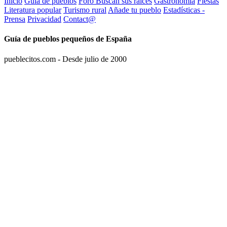
Inicio
Guia de pueblos
Foro Buscan sus raíces
Gastronomía
Fiestas
Literatura popular
Turismo rural
Añade tu pueblo
Estadísticas -
Prensa
Privacidad
Contact@
Guía de pueblos pequeños de España
pueblecitos.com - Desde julio de 2000