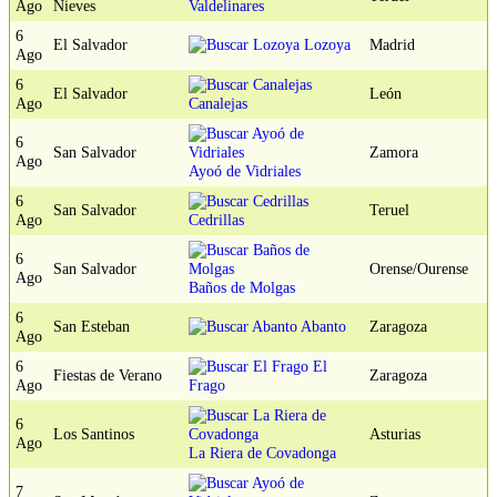
Ago
Nieves
Valdelinares
6
El Salvador
Lozoya
Madrid
Ago
6
El Salvador
León
Ago
Canalejas
6
San Salvador
Zamora
Ago
Ayoó de Vidriales
6
San Salvador
Teruel
Ago
Cedrillas
6
San Salvador
Orense/Ourense
Ago
Baños de Molgas
6
San Esteban
Abanto
Zaragoza
Ago
6
El
Fiestas de Verano
Zaragoza
Ago
Frago
6
Los Santinos
Asturias
Ago
La Riera de Covadonga
7