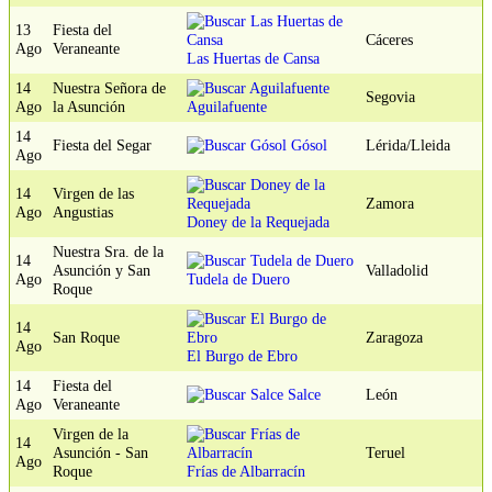
13
Fiesta del
Cáceres
Ago
Veraneante
Las Huertas de Cansa
14
Nuestra Señora de
Segovia
Ago
la Asunción
Aguilafuente
14
Fiesta del Segar
Gósol
Lérida/Lleida
Ago
14
Virgen de las
Zamora
Ago
Angustias
Doney de la Requejada
Nuestra Sra. de la
14
Asunción y San
Valladolid
Ago
Tudela de Duero
Roque
14
San Roque
Zaragoza
Ago
El Burgo de Ebro
14
Fiesta del
Salce
León
Ago
Veraneante
Virgen de la
14
Asunción - San
Teruel
Ago
Roque
Frías de Albarracín