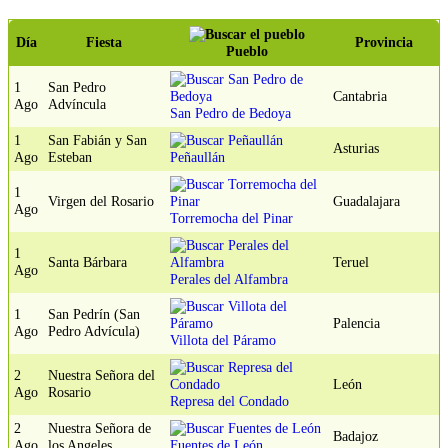
Día
Fiesta
Provincia
Pueblo
1
San Pedro
Cantabria
Ago
Advíncula
San Pedro de Bedoya
1
San Fabián y San
Asturias
Ago
Esteban
Peñaullán
1
Virgen del Rosario
Guadalajara
Ago
Torremocha del Pinar
1
Santa Bárbara
Teruel
Ago
Perales del Alfambra
1
San Pedrín (San
Palencia
Ago
Pedro Advícula)
Villota del Páramo
2
Nuestra Señora del
León
Ago
Rosario
Represa del Condado
2
Nuestra Señora de
Badajoz
Ago
los Angeles
Fuentes de León