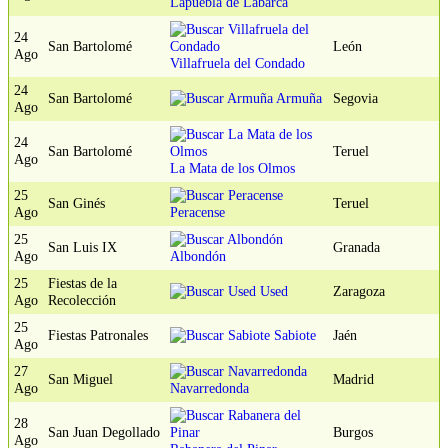
Lapuebla de Labarca
24
San Bartolomé
León
Ago
Villafruela del Condado
24
San Bartolomé
Armuña
Segovia
Ago
24
San Bartolomé
Teruel
Ago
La Mata de los Olmos
25
San Ginés
Teruel
Ago
Peracense
25
San Luis IX
Granada
Ago
Albondón
25
Fiestas de la
Used
Zaragoza
Ago
Recolección
25
Fiestas Patronales
Sabiote
Jaén
Ago
27
San Miguel
Madrid
Ago
Navarredonda
28
San Juan Degollado
Burgos
Ago