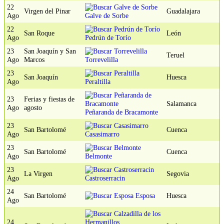
22
Virgen del Pinar
Guadalajara
Ago
Galve de Sorbe
22
San Roque
León
Ago
Pedrún de Torío
23
San Joaquín y San
Teruel
Ago
Marcos
Torrevelilla
23
San Joaquín
Huesca
Ago
Peraltilla
23
Ferias y fiestas de
Salamanca
Ago
agosto
Peñaranda de Bracamonte
23
San Bartolomé
Cuenca
Ago
Casasimarro
23
San Bartolomé
Cuenca
Ago
Belmonte
23
La Virgen
Segovia
Ago
Castroserracin
24
San Bartolomé
Esposa
Huesca
Ago
24