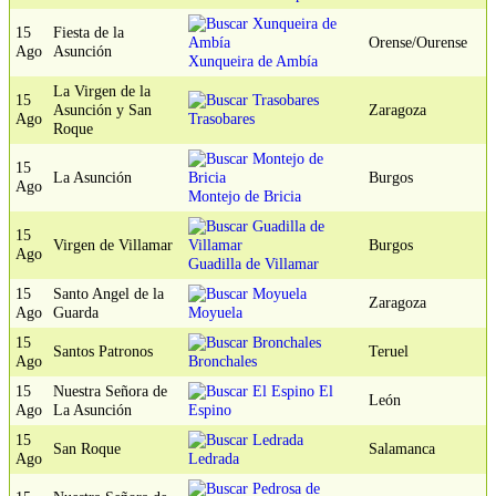
15
Fiesta de la
Orense/Ourense
Ago
Asunción
Xunqueira de Ambía
La Virgen de la
15
Asunción y San
Zaragoza
Ago
Trasobares
Roque
15
La Asunción
Burgos
Ago
Montejo de Bricia
15
Virgen de Villamar
Burgos
Ago
Guadilla de Villamar
15
Santo Angel de la
Zaragoza
Ago
Guarda
Moyuela
15
Santos Patronos
Teruel
Ago
Bronchales
15
Nuestra Señora de
El
León
Ago
La Asunción
Espino
15
San Roque
Salamanca
Ago
Ledrada