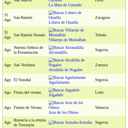
San Martín
León
Ago
La Mata de Curueño
31
San Ramón
Zaragoza
Ago
Lobera de Onsella
31
San Ramón Nonato
Toledo
Ago
Villarejo de Montalbán
Nuestra Señora de
Ago
Segovia
la Presentación
Alconadilla
Ago
San Verísimo
Zamora
Alcubilla de Nogales
Ago
El Sinodal
Segovia
Aguilafuente
Ago
Fiesta del verano
León
Algadefe
Ago
Fiestas de Verano
Valencia
Aras de los Olmos
Romería a la ermita
Ago
Armuña
Segovia
de Tormejón