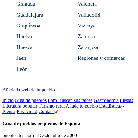
Granada
Valencia
Guadalajara
Valladolid
Guipúzcoa
Vizcaya
Huelva
Zamora
Huesca
Zaragoza
Jaén
Regiones y comarcas
León
Añade la web de tu pueblo
Inicio
Guia de pueblos
Foro Buscan sus raíces
Gastronomía
Fiestas
Literatura popular
Turismo rural
Añade tu pueblo
Estadísticas -
Prensa
Privacidad
Contact@
Guía de pueblos pequeños de España
pueblecitos.com - Desde julio de 2000