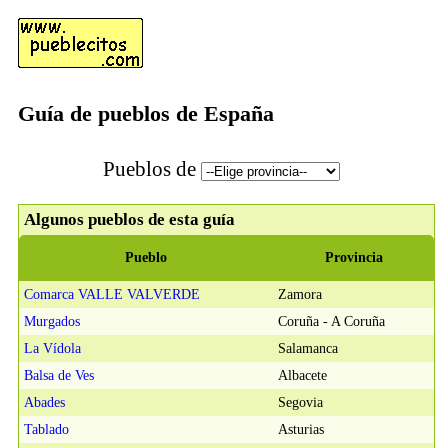
Guía de pueblos de España
Pueblos de
Algunos pueblos de esta guía
Pueblo
Provincia
Comarca VALLE VALVERDE
Zamora
Murgados
Coruña - A Coruña
La Vídola
Salamanca
Balsa de Ves
Albacete
Abades
Segovia
Tablado
Asturias