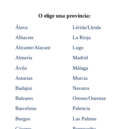
O elige una provincia:
Álava
Lérida/Lleida
Albacete
La Rioja
Alicante/Alacant
Lugo
Almería
Madrid
Ávila
Málaga
Asturias
Murcia
Badajoz
Navarra
Baleares
Orense/Ourense
Barcelona
Palencia
Burgos
Las Palmas
Cáceres
Pontevedra