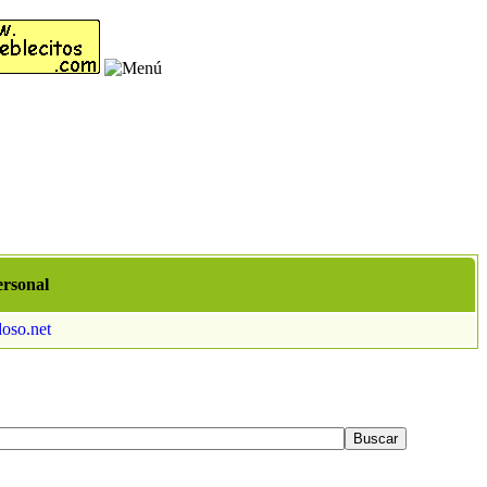
ersonal
doso.net