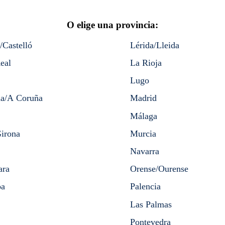
O elige una provincia:
/Castelló
Lérida/Lleida
eal
La Rioja
Lugo
a/A Coruña
Madrid
Málaga
irona
Murcia
Navarra
ara
Orense/Ourense
oa
Palencia
Las Palmas
Pontevedra