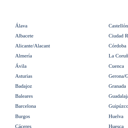
Álava
Castellón
Albacete
Ciudad R
Alicante/Alacant
Córdoba
Almería
La Coruñ
Ávila
Cuenca
Asturias
Gerona/G
Badajoz
Granada
Baleares
Guadalaj
Barcelona
Guipúzc
Burgos
Huelva
Cáceres
Huesca