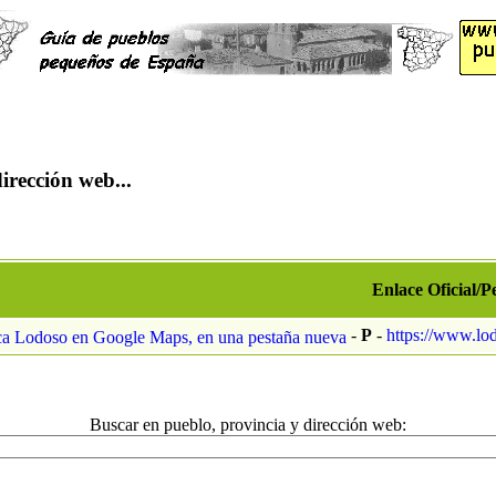
irección web...
Enlace Oficial/P
-
P
-
https://www.lo
Buscar en pueblo, provincia y dirección web: