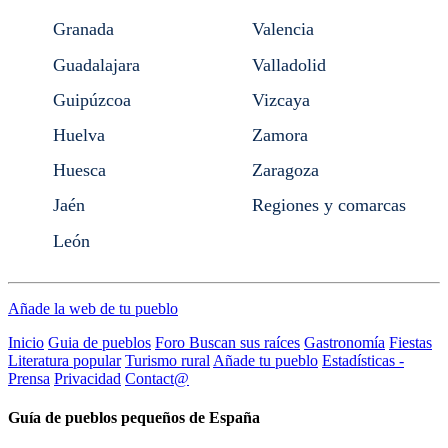
Granada
Valencia
Guadalajara
Valladolid
Guipúzcoa
Vizcaya
Huelva
Zamora
Huesca
Zaragoza
Jaén
Regiones y comarcas
León
Añade la web de tu pueblo
Inicio
Guia de pueblos
Foro Buscan sus raíces
Gastronomía
Fiestas
Literatura popular
Turismo rural
Añade tu pueblo
Estadísticas -
Prensa
Privacidad
Contact@
Guía de pueblos pequeños de España