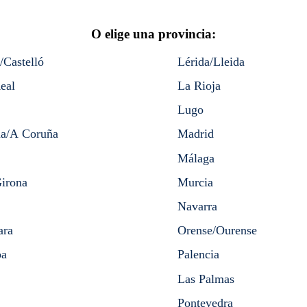
O elige una provincia:
/Castelló
Lérida/Lleida
eal
La Rioja
Lugo
a/A Coruña
Madrid
Málaga
irona
Murcia
Navarra
ara
Orense/Ourense
oa
Palencia
Las Palmas
Pontevedra