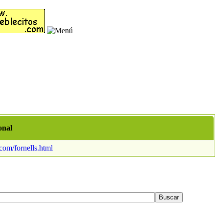
onal
com/fornells.html