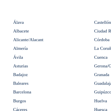
Álava
Castellón
Albacete
Ciudad R
Alicante/Alacant
Córdoba
Almería
La Coruñ
Ávila
Cuenca
Asturias
Gerona/G
Badajoz
Granada
Baleares
Guadalaj
Barcelona
Guipúzc
Burgos
Huelva
Cáceres
Huesca