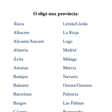
O elige una provincia:
Álava
Lérida/Lleida
Albacete
La Rioja
Alicante/Alacant
Lugo
Almería
Madrid
Ávila
Málaga
Asturias
Murcia
Badajoz
Navarra
Baleares
Orense/Ourense
Barcelona
Palencia
Burgos
Las Palmas
Cáceres
Pontevedra