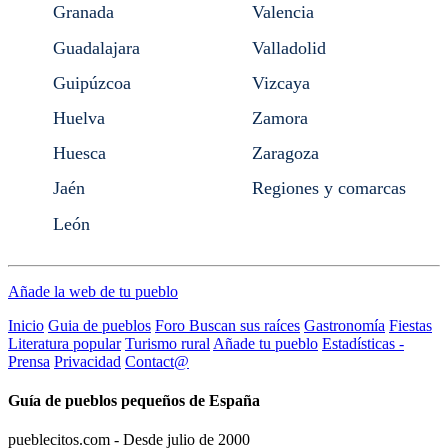
Granada
Valencia
Guadalajara
Valladolid
Guipúzcoa
Vizcaya
Huelva
Zamora
Huesca
Zaragoza
Jaén
Regiones y comarcas
León
Añade la web de tu pueblo
Inicio
Guia de pueblos
Foro Buscan sus raíces
Gastronomía
Fiestas
Literatura popular
Turismo rural
Añade tu pueblo
Estadísticas -
Prensa
Privacidad
Contact@
Guía de pueblos pequeños de España
pueblecitos.com - Desde julio de 2000