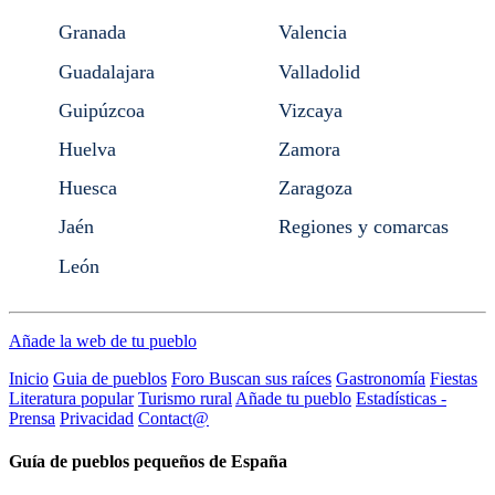
Granada
Valencia
Guadalajara
Valladolid
Guipúzcoa
Vizcaya
Huelva
Zamora
Huesca
Zaragoza
Jaén
Regiones y comarcas
León
Añade la web de tu pueblo
Inicio
Guia de pueblos
Foro Buscan sus raíces
Gastronomía
Fiestas
Literatura popular
Turismo rural
Añade tu pueblo
Estadísticas -
Prensa
Privacidad
Contact@
Guía de pueblos pequeños de España