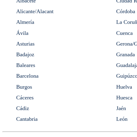
Albacete
Ciudad R
Alicante/Alacant
Córdoba
Almería
La Coruñ
Ávila
Cuenca
Asturias
Gerona/G
Badajoz
Granada
Baleares
Guadalaj
Barcelona
Guipúzc
Burgos
Huelva
Cáceres
Huesca
Cádiz
Jaén
Cantabria
León