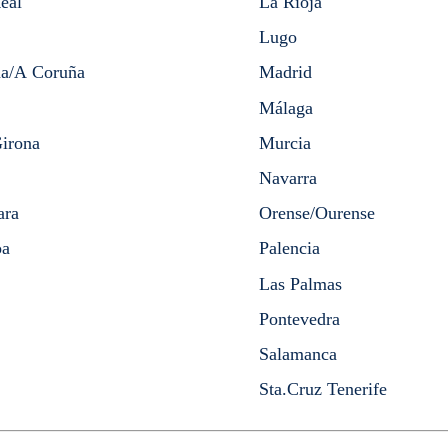
eal
La Rioja
Lugo
a/A Coruña
Madrid
Málaga
irona
Murcia
Navarra
ara
Orense/Ourense
oa
Palencia
Las Palmas
Pontevedra
Salamanca
Sta.Cruz Tenerife