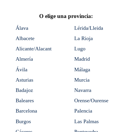
O elige una provincia:
Álava
Lérida/Lleida
Albacete
La Rioja
Alicante/Alacant
Lugo
Almería
Madrid
Ávila
Málaga
Asturias
Murcia
Badajoz
Navarra
Baleares
Orense/Ourense
Barcelona
Palencia
Burgos
Las Palmas
Cáceres
Pontevedra