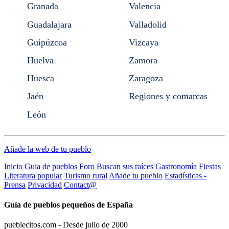
Granada
Valencia
Guadalajara
Valladolid
Guipúzcoa
Vizcaya
Huelva
Zamora
Huesca
Zaragoza
Jaén
Regiones y comarcas
León
Añade la web de tu pueblo
Inicio
Guia de pueblos
Foro Buscan sus raíces
Gastronomía
Fiestas
Literatura popular
Turismo rural
Añade tu pueblo
Estadísticas -
Prensa
Privacidad
Contact@
Guía de pueblos pequeños de España
pueblecitos.com - Desde julio de 2000